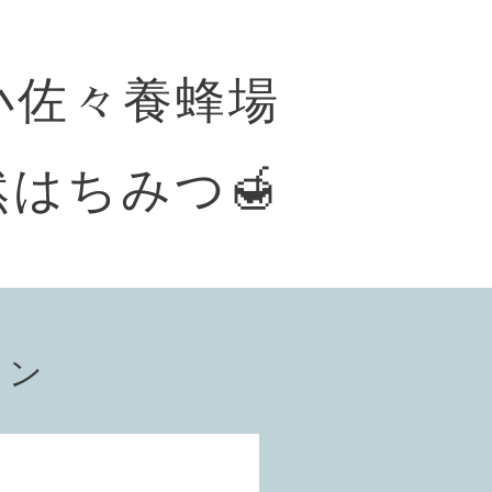
小佐々養蜂場
はちみつ🍯
ョン