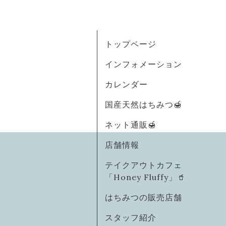
トップページ
インフォメーション
カレンダー
国産天然はちみつ🍯
ネット通販🍯
店舗情報
テイクアウトカフェ
「Honey Fluffy」🥤
はちみつの販売店舗
スタッフ紹介