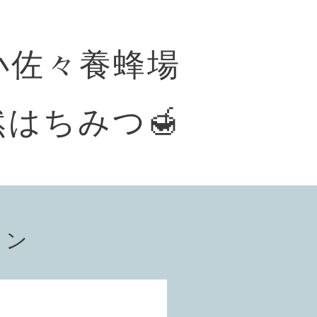
小佐々養蜂場
はちみつ🍯
ョン