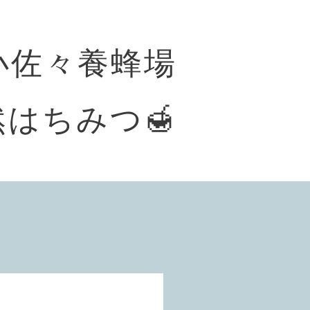
小佐々養蜂場
はちみつ🍯