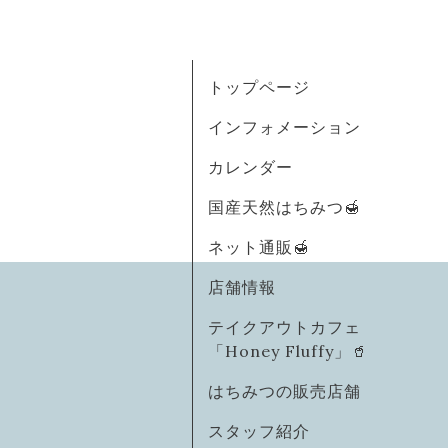
トップページ
インフォメーション
カレンダー
国産天然はちみつ🍯
ネット通販🍯
店舗情報
テイクアウトカフェ
「Honey Fluffy」🥤
はちみつの販売店舗
スタッフ紹介